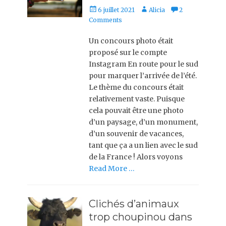
Posted
Author
6 juillet 2021
Alicia
2
on
Comments
Un concours photo était
proposé sur le compte
Instagram En route pour le sud
pour marquer l’arrivée de l’été.
Le thème du concours était
relativement vaste. Puisque
cela pouvait être une photo
d’un paysage, d’un monument,
d’un souvenir de vacances,
tant que ça a un lien avec le sud
de la France ! Alors voyons
Read More …
Clichés d’animaux
trop choupinou dans