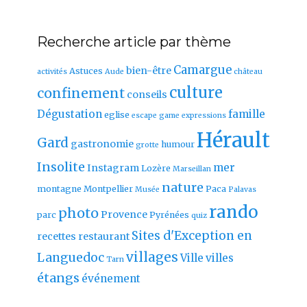
Recherche article par thème
Camargue
bien-être
Astuces
activités
Aude
château
culture
confinement
conseils
Dégustation
famille
eglise
escape game
expressions
Hérault
Gard
gastronomie
humour
grotte
Insolite
mer
Instagram
Lozère
Marseillan
nature
montagne
Montpellier
Paca
Musée
Palavas
rando
photo
Provence
parc
Pyrénées
quiz
Sites d'Exception en
recettes
restaurant
villages
Languedoc
Ville
villes
Tarn
étangs
événement