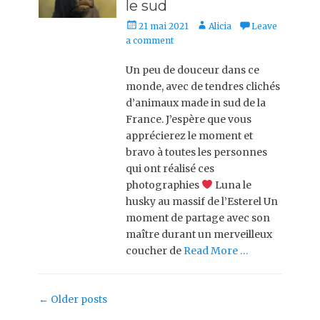
le sud
Posted
Author
21 mai 2021
Alicia
Leave
on
a comment
Un peu de douceur dans ce
monde, avec de tendres clichés
d’animaux made in sud de la
France. J’espère que vous
apprécierez le moment et
bravo à toutes les personnes
qui ont réalisé ces
photographies
Luna le
husky au massif de l’Esterel Un
moment de partage avec son
maître durant un merveilleux
coucher de
Read More …
Post
←
Older posts
navigation