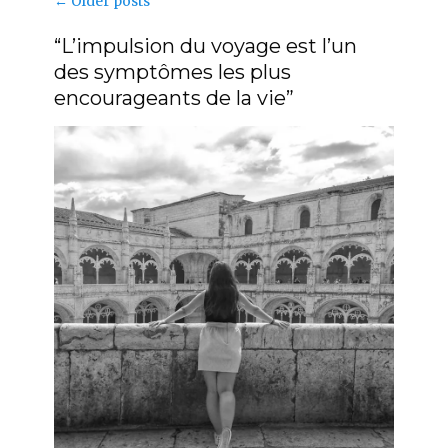
Post
←
Older posts
navigation
“L’impulsion du voyage est l’un
des symptômes les plus
encourageants de la vie”