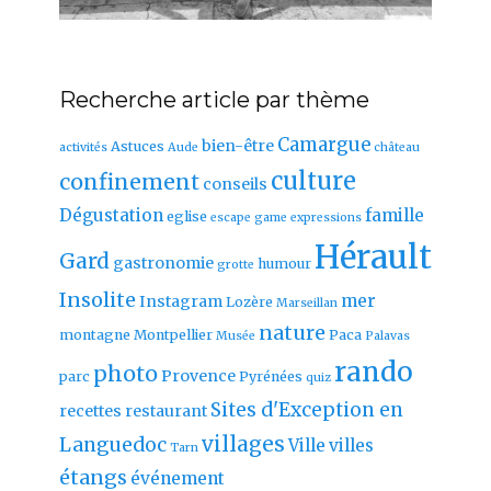
Recherche article par thème
Camargue
bien-être
Astuces
activités
Aude
château
culture
confinement
conseils
Dégustation
famille
eglise
escape game
expressions
Hérault
Gard
gastronomie
humour
grotte
Insolite
mer
Instagram
Lozère
Marseillan
nature
montagne
Montpellier
Paca
Musée
Palavas
rando
photo
Provence
parc
Pyrénées
quiz
Sites d'Exception en
recettes
restaurant
villages
Languedoc
Ville
villes
Tarn
étangs
événement