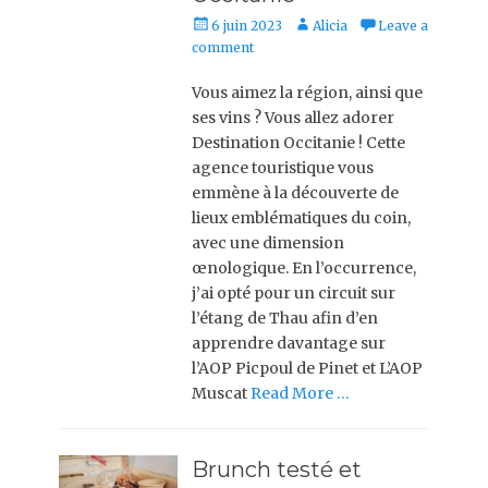
Posted
Author
6 juin 2023
Alicia
Leave a
on
comment
Vous aimez la région, ainsi que
ses vins ? Vous allez adorer
Destination Occitanie ! Cette
agence touristique vous
emmène à la découverte de
lieux emblématiques du coin,
avec une dimension
œnologique. En l’occurrence,
j’ai opté pour un circuit sur
l’étang de Thau afin d’en
apprendre davantage sur
l’AOP Picpoul de Pinet et L’AOP
Muscat
Read More …
Brunch testé et