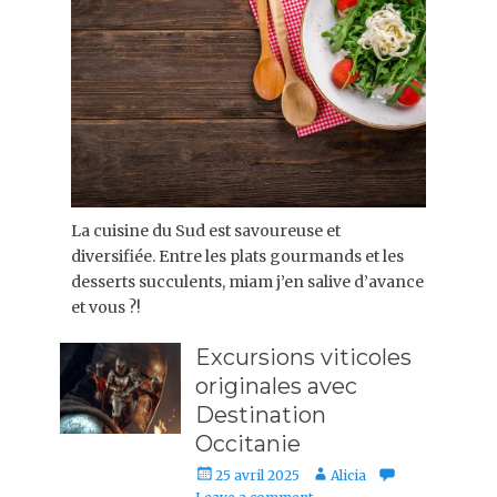
La cuisine du Sud est savoureuse et
diversifiée. Entre les plats gourmands et les
desserts succulents, miam j’en salive d’avance
et vous ?!
Excursions viticoles
originales avec
Destination
Occitanie
Posted
Author
25 avril 2025
Alicia
on