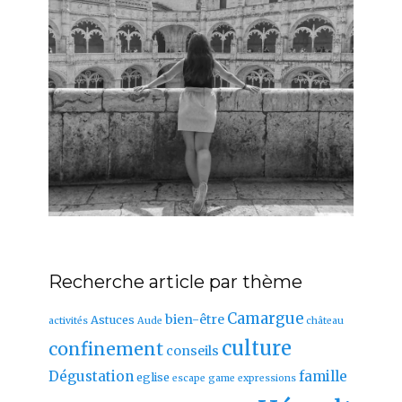
Recherche article par thème
Camargue
bien-être
Astuces
activités
Aude
château
culture
confinement
conseils
Dégustation
famille
eglise
escape game
expressions