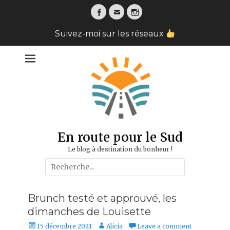
Facebook
Email
Instagram
Suivez-moi sur les réseaux
En route pour le Sud
Le blog à destination du bonheur !
Search
for:
Brunch testé et approuvé, les
dimanches de Louisette
Posted
Author
15 décembre 2021
Alicia
Leave a comment