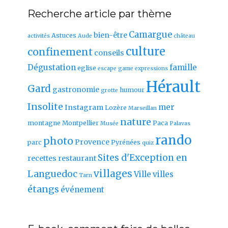
Recherche article par thème
Camargue
bien-être
Astuces
activités
Aude
château
culture
confinement
conseils
Dégustation
famille
eglise
escape game
expressions
Hérault
Gard
gastronomie
humour
grotte
Insolite
mer
Instagram
Lozère
Marseillan
nature
montagne
Montpellier
Paca
Musée
Palavas
rando
photo
Provence
parc
Pyrénées
quiz
Sites d'Exception en
recettes
restaurant
villages
Languedoc
Ville
villes
Tarn
étangs
événement