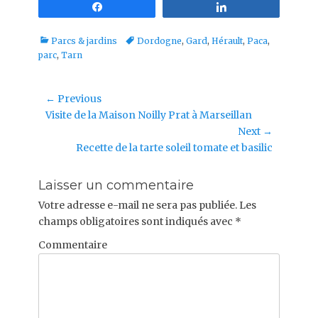
Partagez
Partagez
Categories
Tags
Parcs & jardins
Dordogne
,
Gard
,
Hérault
,
Paca
,
parc
,
Tarn
Navigation
← Previous
Previous
Visite de la Maison Noilly Prat à Marseillan
de
post:
Next →
l’article
Next
Recette de la tarte soleil tomate et basilic
post:
Laisser un commentaire
Votre adresse e-mail ne sera pas publiée.
Les
champs obligatoires sont indiqués avec
*
Commentaire