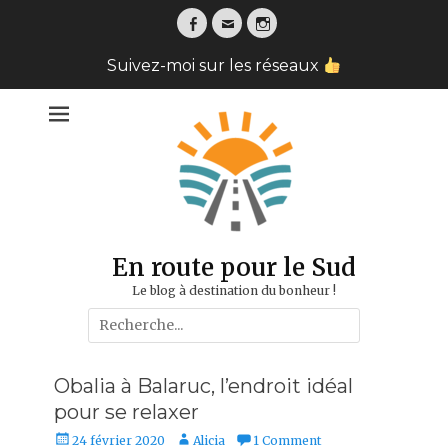
Facebook
Email
Instagram
Suivez-moi sur les réseaux
En route pour le Sud
Le blog à destination du bonheur !
Search
for:
Obalia à Balaruc, l’endroit idéal
pour se relaxer
Posted
Author
24 février 2020
Alicia
1 Comment