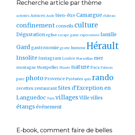
Recherche article par thème
Camargue
bien-être
Astuces
activités
Aude
château
culture
confinement
conseils
Dégustation
famille
eglise
escape game
expressions
Hérault
Gard
gastronomie
humour
grotte
Insolite
mer
Instagram
Lozère
Marseillan
nature
montagne
Montpellier
Paca
Musée
Palavas
rando
photo
Provence
parc
Pyrénées
quiz
Sites d'Exception en
recettes
restaurant
villages
Languedoc
Ville
villes
Tarn
étangs
événement
E-book, comment faire de belles