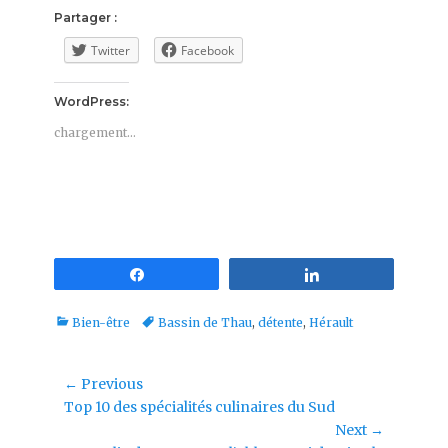
Partager :
Twitter
Facebook
WordPress:
chargement…
Partagez
Partagez
Categories
Tags
Bien-être
Bassin de Thau
,
détente
,
Hérault
Navigation
← Previous
Previous
Top 10 des spécialités culinaires du Sud
de
post:
Next →
l’article