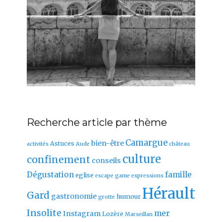
Recherche article par thème
Camargue
bien-être
Astuces
activités
Aude
château
culture
confinement
conseils
Dégustation
famille
eglise
escape game
expressions
Hérault
Gard
gastronomie
humour
grotte
Insolite
mer
Instagram
Lozère
Marseillan