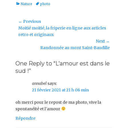
Categories
Tags
Nature
photo
Navigation
← Previous
Previous
Moitié moitié, la friperie en ligne aux articles
de
post:
retro et originaux
l’article
Next →
Next
Randonnée au mont Saint-Baudille
post:
One Reply to “L’amour est dans le
sud !”
annabel
says:
21 février 2021 at 21 h 08 min
oh merci pour le repost de ma photo, vive la
spontanéité et l’amour
Répondre