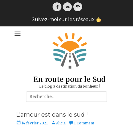
Facebook
Email
Instagram
Suivez-moi sur les réseaux
En route pour le Sud
Le blog à destination du bonheur !
Search
for:
L’amour est dans le sud !
Posted
Author
14 février 2021
Alicia
1 Comment
on